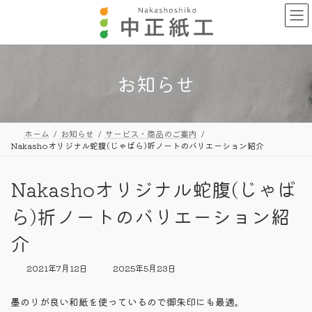
コ
ナ
ン
ビ
テ
ゲ
ン
ー
ツ
シ
へ
ョ
お知らせ
ス
ン
キ
に
ッ
移
プ
動
ホーム
お知らせ
サービス・商品のご案内
Nakashoオリジナル蛇腹(じゃばら)折ノートのバリエーション紹介
Nakashoオリジナル蛇腹(じゃば
ら)折ノートのバリエーション紹
介
最
2021年7月12日
2025年5月23日
終
更
墨のりが良い和紙を使っているので御朱印にも最適。
新