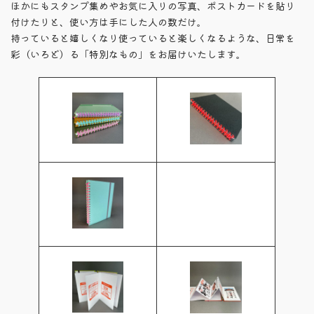
ほかにもスタンプ集めやお気に入りの写真、ポストカードを貼り
日
時
付けたりと、使い方は手にした人の数だけ。
:
持っていると嬉しくなり使っていると楽しくなるような、日常を
彩（いろど）る「特別なもの」をお届けいたします。