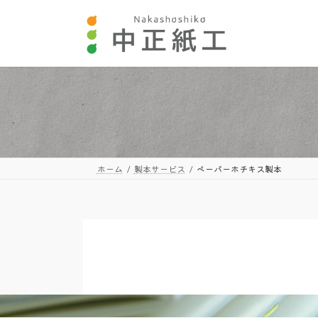
コ
ナ
ン
ビ
テ
ゲ
ン
ー
ツ
シ
へ
ョ
ス
ン
キ
に
ッ
移
プ
動
ホーム
製本サービス
ペーパーホチキス製本