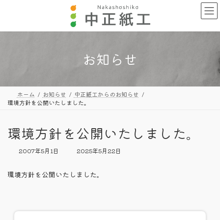
コ
ナ
ン
ビ
テ
ゲ
ン
ー
ツ
シ
へ
ョ
お知らせ
ス
ン
キ
に
ッ
移
プ
動
ホーム
お知らせ
中正紙工からのお知らせ
環境方針を公開いたしました。
環境方針を公開いたしました。
最
2007年5月1日
2025年5月22日
終
更
環境方針を公開いたしました。
新
日
時
: