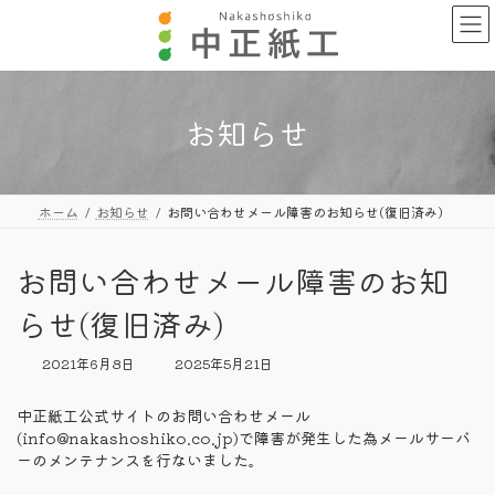
コ
ナ
ン
ビ
テ
ゲ
ン
ー
ツ
シ
へ
ョ
お知らせ
ス
ン
キ
に
ッ
移
プ
動
ホーム
お知らせ
お問い合わせメール障害のお知らせ(復旧済み)
お問い合わせメール障害のお知
らせ(復旧済み)
最
2021年6月8日
2025年5月21日
終
更
中正紙工公式サイトのお問い合わせメール
新
(info@nakashoshiko.co.jp)で障害が発生した為メールサーバ
日
ーのメンテナンスを行ないました。
時
: