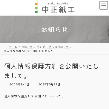
コ
ナ
ン
ビ
テ
ゲ
ン
ー
ツ
シ
へ
ョ
お知らせ
ス
ン
キ
に
ッ
移
プ
動
ホーム
お知らせ
中正紙工からのお知らせ
個人情報保護方針を公開いたしました。
個人情報保護方針を公開いたし
ました。
最
2008年1月1日
2025年5月22日
終
更
個人情報保護方針を公開いたしました。
新
日
時