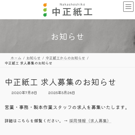
コ
ナ
ン
ビ
テ
ゲ
ン
ー
ツ
シ
へ
ョ
お知らせ
ス
ン
キ
に
ッ
移
プ
動
ホーム
お知らせ
中正紙工からのお知らせ
中正紙工 求人募集のお知らせ
中正紙工 求人募集のお知らせ
最
2020年7月8日
2025年5月24日
終
更
営業・事務・製本作業スタッフの求人を募集いたします。
新
日
時
詳細はこちらを御覧ください。→
採用情報（求人募集）
: