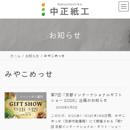
コ
ナ
ン
ビ
テ
ゲ
ン
ー
ツ
シ
へ
ョ
お知らせ
ス
ン
キ
に
ッ
移
プ
動
ホーム
お知らせ
みやこめっせ
みやこめっせ
第7回「京都インターナショナルギフト
イベントのご案内
ショー 2026」出展のお知らせ
2026年3月5日
このたび、3/11(水)・3/12(木)の2日間、みやこ
めっせ（京都市勧業館）にて開催される『第7
回 京都インターナショナル・ギフト・ショー