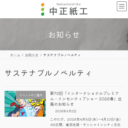
コ
ナ
ン
ビ
テ
ゲ
ン
ー
ツ
シ
へ
ョ
お知らせ
ス
ン
キ
に
ッ
移
プ
動
ホーム
お知らせ
サステナブルノベルティ
サステナブルノベルティ
第73回「インターナショナルプレミア
イベントのご案内
ム・インセンティブショー 2026春」出
展のお知らせ
2026年4月2日
このたび、2026年4月8日(水)～4月10日(金)
の3日間、東京池袋・サンシャインシティ文化