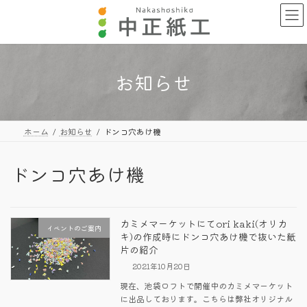
コ
ナ
ン
ビ
テ
ゲ
ン
ー
ツ
シ
へ
ョ
お知らせ
ス
ン
キ
に
ッ
移
プ
動
ホーム
お知らせ
ドンコ穴あけ機
ドンコ穴あけ機
カミメマーケットにてori kaki(オリカ
イベントのご案内
キ)の作成時にドンコ穴あけ機で抜いた紙
片の紹介
2021年10月20日
現在、池袋ロフトで開催中のカミメマーケット
に出品しております。こちらは弊社オリジナル