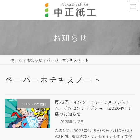
コ
ナ
ン
ビ
テ
ゲ
ン
ー
ツ
シ
へ
ョ
お知らせ
ス
ン
キ
に
ッ
移
プ
動
ホーム
お知らせ
ペーパーホチキスノート
ペーパーホチキスノート
第73回「インターナショナルプレミア
イベントのご案内
ム・インセンティブショー 2026春」出
展のお知らせ
2026年4月2日
このたび、2026年4月8日(水)～4月10日(金)
の3日間、東京池袋・サンシャインシティ文化