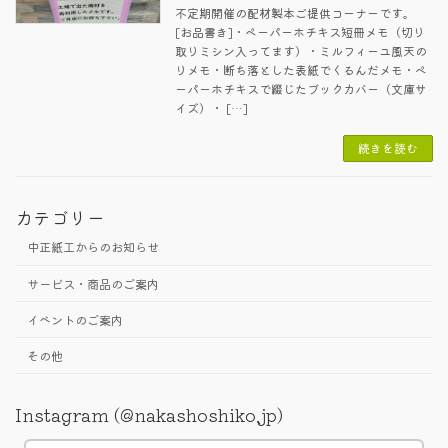
不定期開催の配材製本ご提供コーナーです。
[お品書き]・ペーパーホチキス短冊メモ（切り
取りミシン入ってます）・ミルフィーユ風天の
りメモ・断ち落とした表紙でくるんだメモ・ペ
ーパーホチキスで綴じたブックカバー（文庫サ
イズ）・ […]
続きを読む
カテゴリー
中正紙工からのお知らせ
サービス・商品のご案内
イベントのご案内
その他
Instagram (@nakashoshiko.jp)