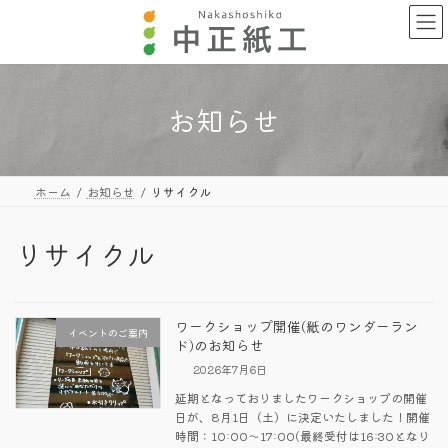
コ
ナ
ン
ビ
テ
ゲ
ン
ー
ツ
シ
へ
ョ
お知らせ
ス
ン
キ
に
ッ
移
プ
動
ホーム
お知らせ
リサイクル
リサイクル
ワークショップ開催(紙のワンダーラン
イベントのご案内
ド)のお知らせ
2026年7月6日
延期となっておりましたワークショップの開催
日が、8月1日（土）に決定いたしました！開催
時間：10:00～17:00(最終受付は16:30となり