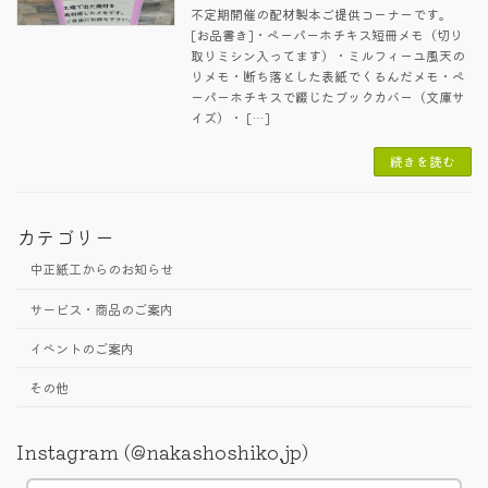
不定期開催の配材製本ご提供コーナーです。
[お品書き]・ペーパーホチキス短冊メモ（切り
取りミシン入ってます）・ミルフィーユ風天の
りメモ・断ち落とした表紙でくるんだメモ・ペ
ーパーホチキスで綴じたブックカバー（文庫サ
イズ）・ […]
続きを読む
カテゴリー
中正紙工からのお知らせ
サービス・商品のご案内
イベントのご案内
その他
Instagram (@nakashoshiko.jp)