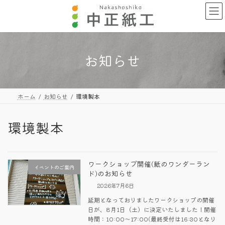
コ
ナ
ン
ビ
テ
ゲ
ン
ー
ツ
シ
へ
ョ
お知らせ
ス
ン
キ
に
ッ
移
プ
動
ホーム
お知らせ
環境製本
環境製本
ワークショップ開催(紙のワンダーラン
イベントのご案内
ド)のお知らせ
2026年7月6日
延期となっておりましたワークショップの開催
日が、8月1日（土）に決定いたしました！開催
時間：10:00～17:00(最終受付は16:30となり