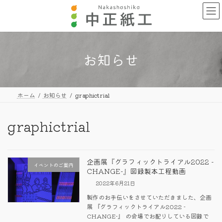
コ
ナ
ン
ビ
テ
ゲ
ン
ー
ツ
シ
へ
ョ
お知らせ
ス
ン
キ
に
ッ
移
プ
動
ホーム
お知らせ
graphictrial
graphictrial
企画展『グラフィックトライアル2022 -
イベントのご案内
CHANGE-』図録製本工程動画
2022年6月21日
製作のお手伝いをさせていただきました、企画
展 『グラフィックトライアル2022 -
CHANGE-』 の会場でお配りしている図録で