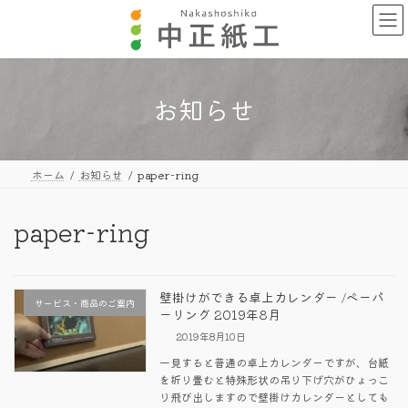
コ
ナ
ン
ビ
テ
ゲ
ン
ー
ツ
シ
へ
ョ
お知らせ
ス
ン
キ
に
ッ
移
プ
動
ホーム
お知らせ
paper-ring
paper-ring
壁掛けができる卓上カレンダー /ペーパ
サービス・商品のご案内
ーリング 2019年8月
2019年8月10日
一見すると普通の卓上カレンダーですが、台紙
を折り畳むと特殊形状の吊り下げ穴がひょっこ
り飛び出しますので壁掛けカレンダーとしても