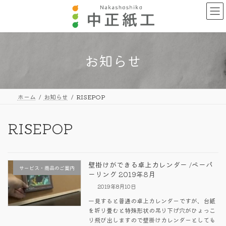
コ
ナ
ン
ビ
テ
ゲ
ン
ー
ツ
シ
へ
ョ
お知らせ
ス
ン
キ
に
ッ
移
プ
動
ホーム
お知らせ
RISEPOP
RISEPOP
壁掛けができる卓上カレンダー /ペーパ
サービス・商品のご案内
ーリング 2019年8月
2019年8月10日
一見すると普通の卓上カレンダーですが、台紙
を折り畳むと特殊形状の吊り下げ穴がひょっこ
り飛び出しますので壁掛けカレンダーとしても