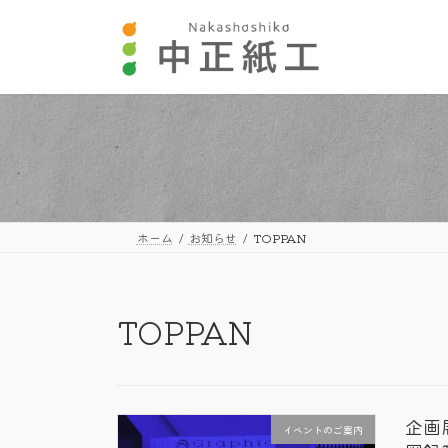
コ
ナ
ン
ビ
テ
ゲ
ン
ー
ツ
シ
へ
ョ
ス
ン
キ
に
ッ
移
プ
動
ホーム
お知らせ
TOPPAN
TOPPAN
企画
イベントのご案内