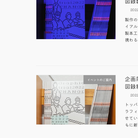
図録
202
製作の
イアル
製本工
携わる
企画
イベントのご案内
図録
202
トッパ
ラフィ
せてい
もに新