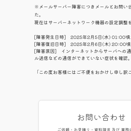
更
※メールサーバー障害につきメールとお問い
新
日
た。
時
現在はサーバーネットワーク機器の設定調整
:
[障害発生日時] 2025年2月5日(水) 01:00
[障害復旧日時] 2025年2月6日(木) 20:00
[障害原因] インターネットからサーバへの
ル送信などの通信ができていない症状を確認
「この度お客様にはご不便をおかけし申し訳
お問い合わせ
ご依頼・お見積り・資料請求 及び 業