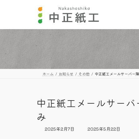
コ
ナ
ン
ビ
テ
ゲ
ン
ー
ツ
シ
へ
ョ
ス
ン
キ
に
ッ
移
プ
動
ホーム
お知らせ
その他
中正紙工メールサーバー障
中正紙工メールサーバ
み
最
2025年2月7日
2025年5月22日
終