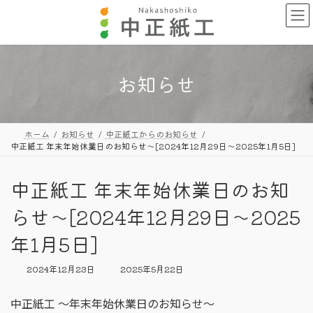
コ
ナ
ン
ビ
テ
ゲ
ン
ー
ツ
シ
へ
ョ
お知らせ
ス
ン
キ
に
ッ
移
プ
動
ホーム
お知らせ
中正紙工からのお知らせ
中正紙工 年末年始休業日のお知らせ～[2024年12月29日～2025年1月5日]
中正紙工 年末年始休業日のお知
らせ～[2024年12月29日～2025
年1月5日]
最
2024年12月23日
2025年5月22日
終
更
中正紙工 ～年末年始休業日のお知らせ～
新