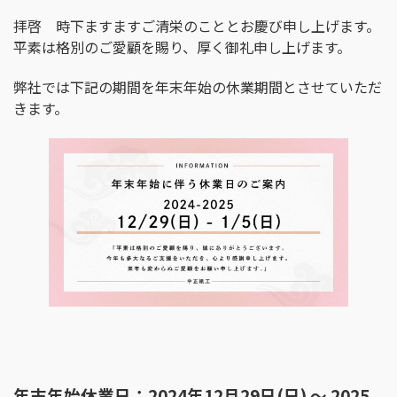
日
拝啓 時下ますますご清栄のこととお慶び申し上げます。
時
:
平素は格別のご愛顧を賜り、厚く御礼申し上げます。
弊社では下記の期間を年末年始の休業期間とさせていただ
きます。
年末年始休業日：2024年12月29日(日) ～
2025