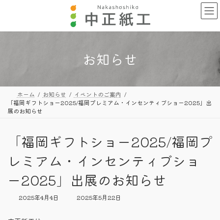
コ
ナ
ン
ビ
テ
ゲ
ン
ー
ツ
シ
へ
ョ
お知らせ
ス
ン
キ
に
ッ
移
プ
動
ホーム
お知らせ
イベントのご案内
「福岡ギフトショー2025/福岡プレミアム・インセンティブショー2025」出
展のお知らせ
「福岡ギフトショー2025/福岡プ
レミアム・インセンティブショ
ー2025」出展のお知らせ
最
2025年4月4日
2025年5月22日
終
更