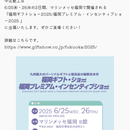
中正紙工は
新
6/25㈬・26㈭の2日間、マリンメッセ福岡で開催される
日
時
『福岡ギフトショー2025/福岡プレミアム・インセンティブショ
:
ー2025 』
に出展いたします。ぜひご来場ください！
詳細はこちらです。
https://www.giftshow.co.jp/fukuoka/2025/