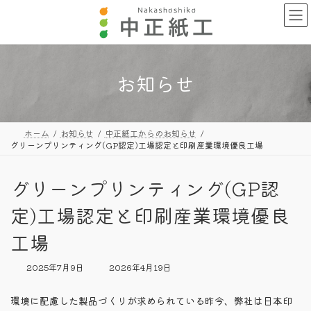
コ
ナ
ン
ビ
テ
ゲ
ン
ー
ツ
シ
へ
ョ
お知らせ
ス
ン
キ
に
ッ
移
プ
動
ホーム
お知らせ
中正紙工からのお知らせ
グリーンプリンティング(GP認定)工場認定と印刷産業環境優良工場
グリーンプリンティング(GP認
定)工場認定と印刷産業環境優良
工場
最
2025年7月9日
2026年4月19日
終
更
環境に配慮した製品づくりが求められている昨今、弊社は日本印
新