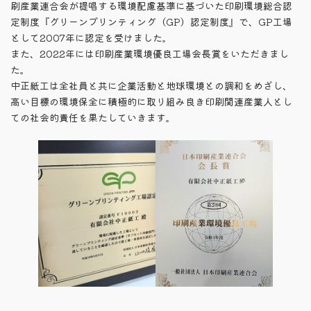
刷産業連合会が提唱する環境配慮基準に基づいた印刷環境総合認
日
時
定制度『グリーンプリンティング（GP）認定制度』で、GP工場
:
として2007年に認定を受けました。
また、2022年には印刷産業環境優良工場会長賞をいただきまし
た。
中正紙工は全社員と共に企業活動と地球環境との調和をめざし、
高い目標の環境保全に積極的に取り組み良き印刷関連産業人とし
ての社会的責任を果たしていきます。