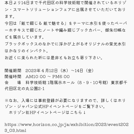
本日より14日まで千代田区の科学技術館で開催されているホリゾ
日
時
ン・スマートソリューションフェアに出展させていただいており
:
ます。
今回は「紙で綴じる 紙で魅せる」をテーマに水引を使ったペーパ
ーホチキスで綴じたノートや編み綴じブックカバー、御朱印帳な
どを展示しています。
ブラックボックスのなかでに浮かび上がるオリジナルの蛍光水引
はかなりのインパクト。
お近くに来られた折には是非ともお立ち寄り下さい。
開催期間 2023年４月12日（水）〜14日（金）
開催時間 AM10:00 ～ PM6:00
会 場 科学技術館 1階展示ホール（8・9・10号館）東京都千
代田区北の丸公園2-1
※なお、入場には事前登録が必要になりますので、詳しくはホリ
ゾン・ジャパン公式HPイベントページをご覧下さい。
ホリゾン社HPイベントページはこちら↓
https://www.horizon.co.jp/ja/exhibition/2023/event202
3_03.html