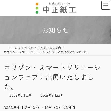
コ
ナ
ン
ビ
テ
ゲ
ン
ー
ツ
シ
へ
ョ
お知らせ
ス
ン
キ
に
ッ
移
プ
動
ホーム
お知らせ
イベントのご案内
ホリゾン・スマートソリューションフェアに出展いたしました。
ホリゾン・スマートソリューシ
ョンフェアに出展いたしまし
た。
最
2023年4月12日
2025年5月22日
終
更
2023年４月12日（水）〜14日（金）の3日間
新