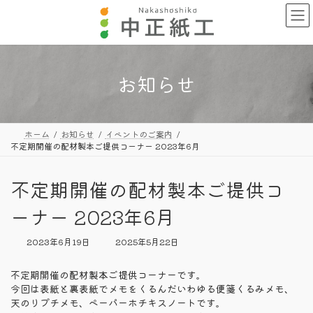
コ
ナ
ン
ビ
テ
ゲ
ン
ー
ツ
シ
へ
ョ
お知らせ
ス
ン
キ
に
ッ
移
プ
動
ホーム
お知らせ
イベントのご案内
不定期開催の配材製本ご提供コーナー 2023年6月
不定期開催の配材製本ご提供コ
ーナー 2023年6月
最
2023年6月19日
2025年5月22日
終
更
不定期開催の配材製本ご提供コーナーです。
新
今回は表紙と裏表紙でメモをくるんだいわゆる便箋くるみメモ、
日
天のりプチメモ、ペーパーホチキスノートです。
時