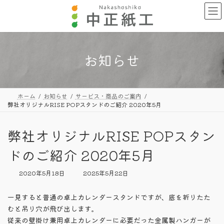
コ
ナ
ン
ビ
テ
ゲ
ン
ー
ツ
シ
へ
ョ
お知らせ
ス
ン
キ
に
ッ
移
プ
動
ホーム
お知らせ
サービス・商品のご案内
弊社オリジナルRISE POPスタンドのご紹介 2020年5月
弊社オリジナルRISE POPスタン
ドのご紹介 2020年5月
最
2020年5月18日
2025年5月22日
終
更
一見すると普通の卓上カレンダースタンドですが、底を折りたた
新
むと吊り穴が飛び出します。
日
時
従来の壁掛け兼用卓上カレンダーに必要だった金属製ハンガーが