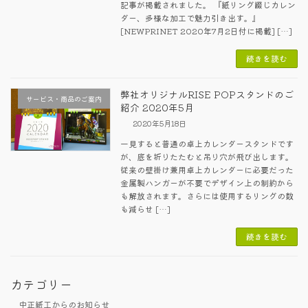
記事が掲載されました。 『紙リング綴じカレン
ダー、多様な加工で魅力引き出す。』
[NEWPRINET 2020年7月2日付に掲載] […]
続きを読む
弊社オリジナルRISE POPスタンドのご
サービス・商品のご案内
紹介 2020年5月
2020年5月18日
一見すると普通の卓上カレンダースタンドです
が、底を折りたたむと吊り穴が飛び出します。
従来の壁掛け兼用卓上カレンダーに必要だった
金属製ハンガーが不要でデザイン上の制約から
も解放されます。さらには使用するリングの数
も減らせ […]
続きを読む
カテゴリー
中正紙工からのお知らせ