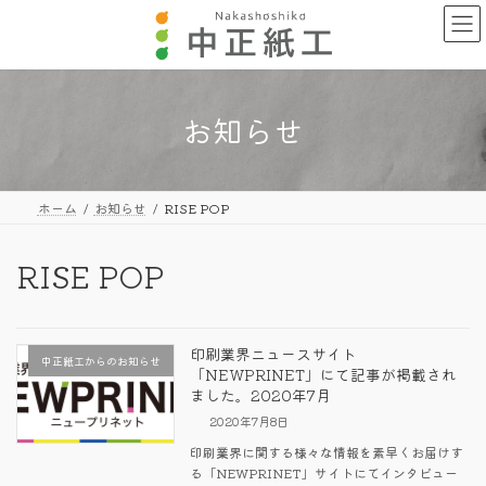
コ
ナ
ン
ビ
テ
ゲ
ン
ー
ツ
シ
へ
ョ
お知らせ
ス
ン
キ
に
ッ
移
プ
動
ホーム
お知らせ
RISE POP
RISE POP
印刷業界ニュースサイト
中正紙工からのお知らせ
「NEWPRINET」にて記事が掲載され
ました。2020年7月
2020年7月8日
印刷業界に関する様々な情報を素早くお届けす
る「NEWPRINET」サイトにてインタビュー