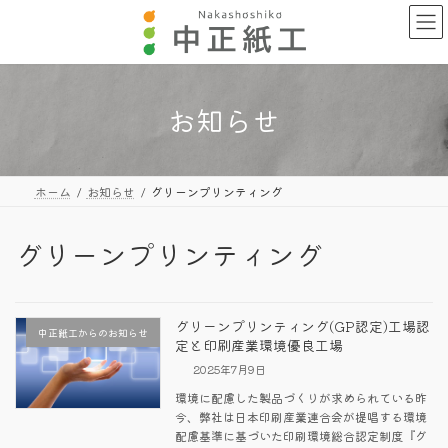
コ
ナ
ン
ビ
テ
ゲ
ン
ー
ツ
シ
へ
ョ
お知らせ
ス
ン
キ
に
ッ
移
プ
動
ホーム
お知らせ
グリーンプリンティング
グリーンプリンティング
グリーンプリンティング(GP認定)工場認
中正紙工からのお知らせ
定と印刷産業環境優良工場
2025年7月9日
環境に配慮した製品づくりが求められている昨
今、弊社は日本印刷産業連合会が提唱する環境
配慮基準に基づいた印刷環境総合認定制度『グ