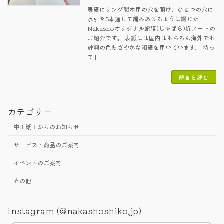
表紙にリング製本用の穴を開け、ひとつの穴に
水引を5本通して編みあげるように綴じた
Nakashoオリジナル蛇腹(じゃばら)折ノートの
ご紹介です。 表紙には国内はもちろん海外でも
評判の色あざやかな和紙を用いています。 持っ
て […]
続きを読む
カテゴリー
中正紙工からのお知らせ
サービス・商品のご案内
イベントのご案内
その他
Instagram (@nakashoshiko.jp)