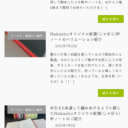
用して製本したメモ帳やノートを、おひとり様
5冊まで無料でお持ちいただけま […]
続きを読む
Nakashoオリジナル蛇腹(じゃばら)折
サービス・商品のご案内
ノートのバリエーション紹介
2021年7月12日
墨のりが良い和紙を使っているので御朱印にも
最適。ほかにもスタンプ集めやお気に入りの写
真、ポストカードを貼り付けたりと、使い方は
手にした人の数だけ。持っていると嬉しくなり
使っていると楽しくなるような、日常を彩（い
ろど）る「 […]
続きを読む
水引を5本通して編みあげるように綴じ
サービス・商品のご案内
たNakashoオリジナル蛇腹(じゃばら)
折ノートのご紹介
2021年7月5日