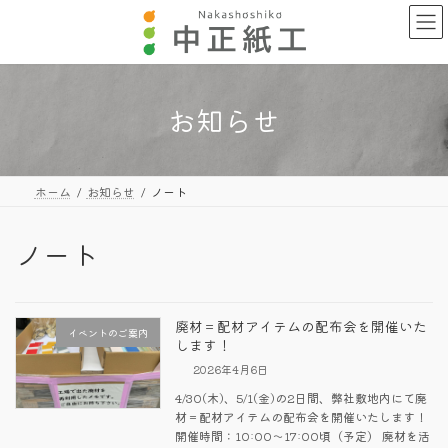
コ
ナ
ン
ビ
テ
ゲ
ン
ー
ツ
シ
へ
ョ
お知らせ
ス
ン
キ
に
ッ
移
プ
動
ホーム
お知らせ
ノート
ノート
廃材＝配材アイテムの配布会を開催いた
イベントのご案内
します！
2026年4月6日
4/30(木)、5/1(金)の2日間、弊社敷地内にて廃
材＝配材アイテムの配布会を開催いたします！
開催時間：10:00～17:00頃（予定） 廃材を活